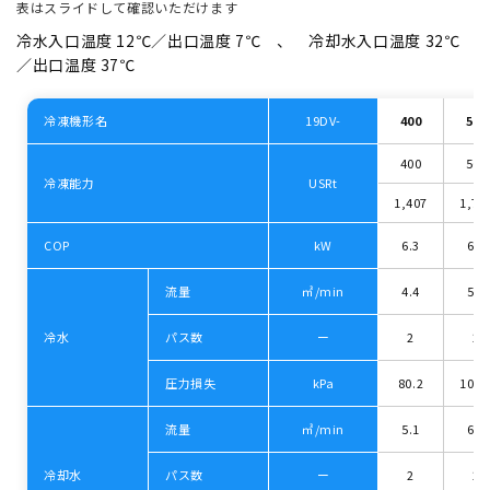
表はスライドして確認いただけます
冷⽔⼊⼝温度 12℃／出⼝温度 7℃ 、 冷却⽔⼊⼝温度 32℃
／出⼝温度 37℃
冷凍機形名
19DV-
400
500
400
500
冷凍能力
USRt
1,407
1,75
COP
kW
6.3
6.1
流量
㎥/min
4.4
5.2
冷水
パス数
ー
2
2
圧力損失
kPa
80.2
109.
流量
㎥/min
5.1
6.1
冷却水
パス数
ー
2
2