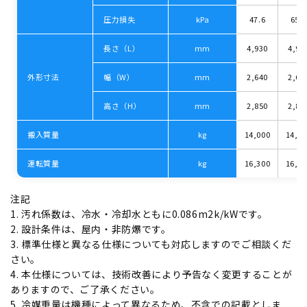
圧力損失
kPa
47.6
65.7
長さ（L）
mm
4,930
4,93
外形寸法
幅（W）
mm
2,640
2,63
高さ（H）
mm
2,850
2,85
搬入質量
kg
14,000
14,0
運転質量
kg
16,300
16,3
注記
1. 汚れ係数は、冷⽔・冷却⽔ともに0.086m2k/kWです。
2. 設計条件は、屋内・⾮防爆です。
3. 標準仕様と異なる仕様についても対応しますのでご相談くだ
さい。
4. 本仕様については、技術改善により予告なく変更することが
ありますので、ご了承ください。
5. 冷媒重量は機種によって異なるため、不含での記載としま