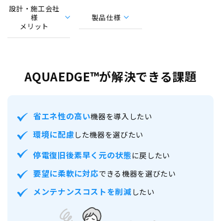
設計・施工会社
様
製品仕様
メリット
AQUAEDGE™が解決できる課題
省エネ性の高い
機器を導入したい
環境に配慮
した
機器を選びたい
停電復旧後
素早く元の状態
に戻したい
要望に柔軟に対応
できる機器を選びたい
メンテナンスコスト
を削減
したい