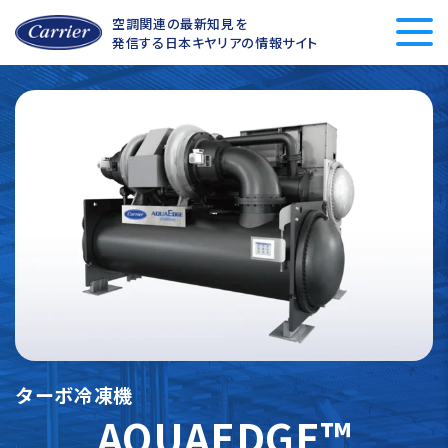
空調関連の最新知見を
発信する
日本キヤリアの情報サイト
ターボ冷凍機
AQUAEDGE™