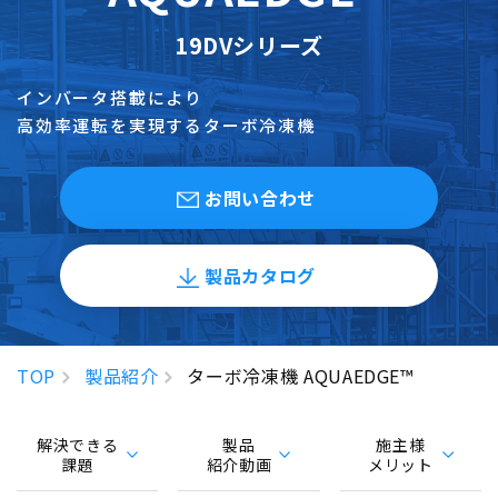
19DVシリーズ
インバータ搭載により
高効率運転を実現するターボ冷凍機
お問い合わせ
製品カタログ
TOP
製品紹介
ターボ冷凍機 AQUAEDGE™
解決できる
製品
施主様
課題
紹介動画
メリット