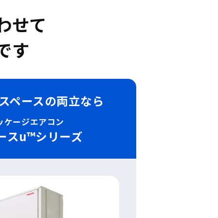
わせて
です
スペースの
両立なら
ッケージエアコン
ースu™シリーズ