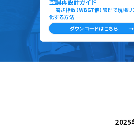
空調再設計ガイド
― 暑さ指数（WBGT値）管理で現場
化する方法 ―
ダウンロードはこちら
202