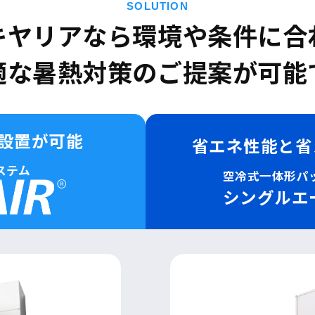
SOLUTION
キヤリアなら
環境や条件に合
適な暑熱対策のご提案が可能
設置が可能
省エネ性能と
省
ステム
空冷式一体形
パ
シングルエ