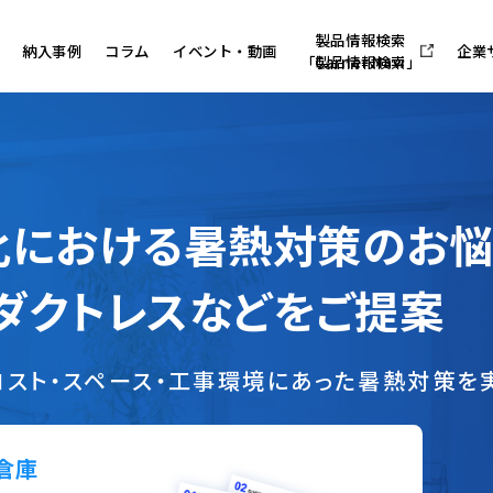
製品情報検索
納入事例
コラム
イベント・動画
企業
「Carrier Navi」
化における暑熱対策のお悩
・ダクトレスなどを
ご提案
コスト・スペース・工事環境にあった
暑熱対策を
倉庫