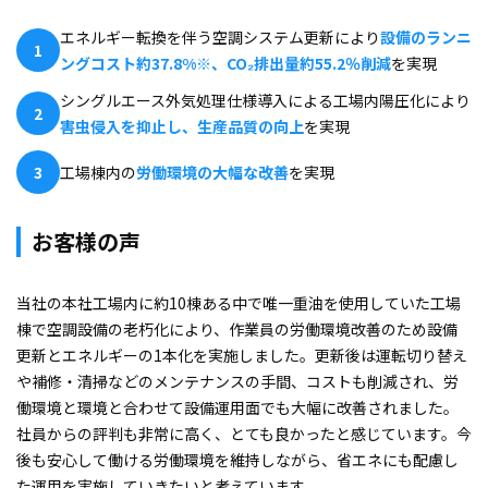
エネルギー転換を伴う空調システム更新により
設備のランニ
1
ングコスト約37.8%※、CO₂排出量約55.2％削減
を実現
シングルエース外気処理仕様導入による工場内陽圧化により
2
害虫侵入を抑止し、生産品質の向上
を実現
3
工場棟内の
労働環境の大幅な改善
を実現
お客様の声
当社の本社工場内に約10棟ある中で唯一重油を使用していた工場
棟で空調設備の老朽化により、作業員の労働環境改善のため設備
更新とエネルギーの1本化を実施しました。更新後は運転切り替え
や補修・清掃などのメンテナンスの手間、コストも削減され、労
働環境と環境と合わせて設備運用面でも大幅に改善されました。
社員からの評判も非常に高く、とても良かったと感じています。今
後も安心して働ける労働環境を維持しながら、省エネにも配慮し
た運用を実施していきたいと考えています。