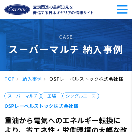
空調関連の最新知見を
発信する
日本キヤリアの情報サイト
CASE
スーパーマルチ 納入事例
TOP
納入事例
OSPレーベルストック株式会社様
スーパーマルチ
工場
シングルエース
OSPレーベルストック株式会社様
重油から電気へのエネルギー転換に
より、
省エネ性・労働環境の大幅な改